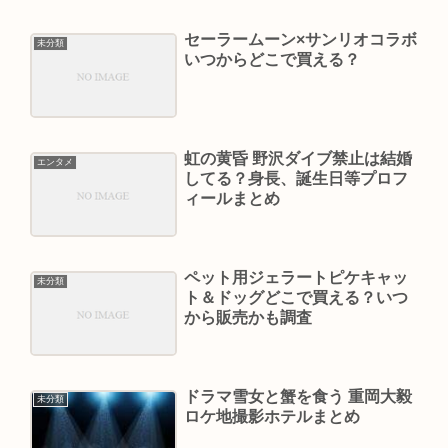
セーラームーン×サンリオコラボ
未分類
いつからどこで買える？
虹の黄昏 野沢ダイブ禁止は結婚
エンタメ
してる？身長、誕生日等プロフ
ィールまとめ
ペット用ジェラートピケキャッ
未分類
ト＆ドッグどこで買える？いつ
から販売かも調査
ドラマ雪女と蟹を食う 重岡大毅
未分類
ロケ地撮影ホテルまとめ