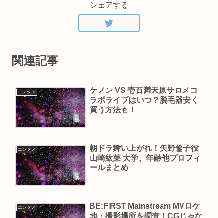
シェアする
関連記事
ケノン VS 壱百満天原サロメコ
エンタメ
ラボライブはいつ？脱毛器安く
買う方法も！
朝ドラ舞い上がれ！矢野倫子役
エンタメ
山崎紘菜 大学、年齢他プロフィ
ールまとめ
BE:FIRST Mainstream MVロケ
エンタメ
地・撮影場所を調査！CGじゃな