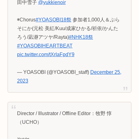
田中雪子
@yukkienoir
◉Chorus
#YOASOBI18祭
参加者1,000人＆ぷら
そにか(元松 美紅/Kuu/成家ひかる/祈依/かんた
ろう/凪瀞アツヤ/Rayta)
#NHK18祭
#YOASOBIHEARTBEAT
pic.twitter.com/tXrIaFpdY9
— YOASOBI (@YOASOBI_staff)
December 25,
2023
Director / Illustrator / Offline Editor：牧野 惇
（UCHO）
Youtube