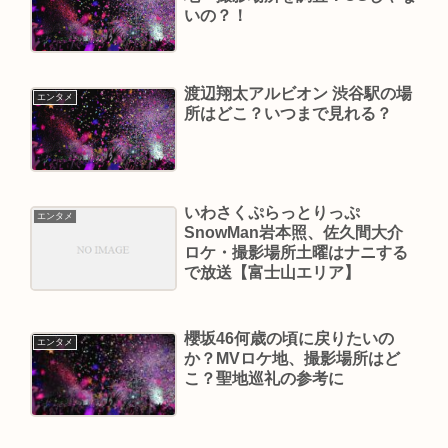
いの？！
渡辺翔太アルビオン 渋谷駅の場
エンタメ
所はどこ？いつまで見れる？
いわさくぷらっとりっぷ
エンタメ
SnowMan岩本照、佐久間大介
ロケ・撮影場所土曜はナニする
で放送【富士山エリア】
櫻坂46何歳の頃に戻りたいの
エンタメ
か？MVロケ地、撮影場所はど
こ？聖地巡礼の参考に