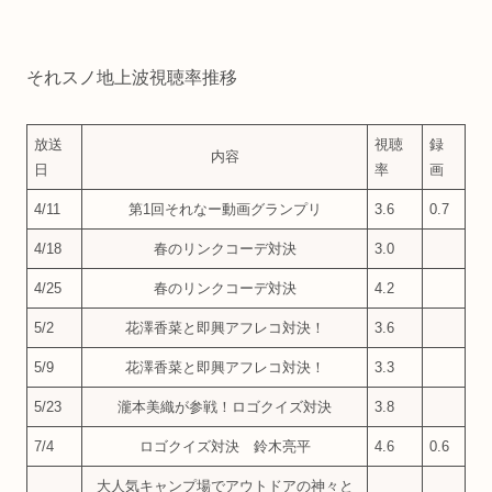
それスノ地上波視聴率推移
放送
視聴
録
内容
日
率
画
4/11
第1回それなー動画グランプリ
3.6
0.7
4/18
春のリンクコーデ対決
3.0
4/25
春のリンクコーデ対決
4.2
5/2
花澤香菜と即興アフレコ対決！
3.6
5/9
花澤香菜と即興アフレコ対決！
3.3
5/23
瀧本美織が参戦！ロゴクイズ対決
3.8
7/4
ロゴクイズ対決 鈴木亮平
4.6
0.6
大人気キャンプ場でアウトドアの神々と