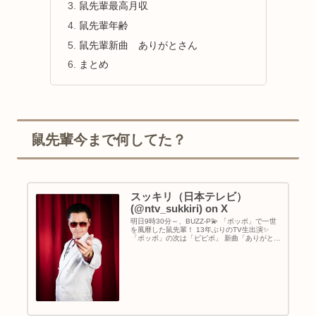
鼠先輩最高月収
鼠先輩年齢
鼠先輩新曲 ありがとさん
まとめ
鼠先輩今まで何してた？
スッキリ（日本テレビ）
(@ntv_sukkiri) on X
明日9時30分～、BUZZ-P💫 「ポッポ」で一世
を風靡した鼠先輩！ 13年ぶりのTV生出演✨
「ポッポ」の次は「ピピポ」 新曲「ありがとさ
ん」をテレビ初！生歌披露🎵 表舞台から姿を消
していた13年… 何をしていたのか？迫りま
す。 #鼠先輩 #ピピポ #スッキリ