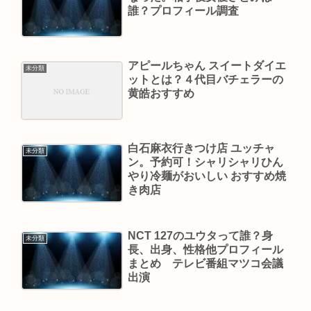
誰？プロフィール調査
アピールちゃん スイートダイエ
未分類
ットとは？４代目バチェラーの
黄皓おすすめ
白石麻衣行きつけ店 ユッチャ
未分類
ン。予約可！シャリシャリひん
やり冷麺がおいしい おすすめ焼
き肉店
NCT 127のユウタって誰？身
未分類
長、出身、性格他プロフィール
まとめ テレビ番組マツコ会議
出演