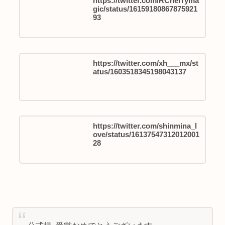
https://twitter.com/RCherryma
gic/status/16159180867875921
93
https://twitter.com/xh___mx/st
atus/1603518345198043137
https://twitter.com/shinmina_l
ove/status/16137547312012001
28