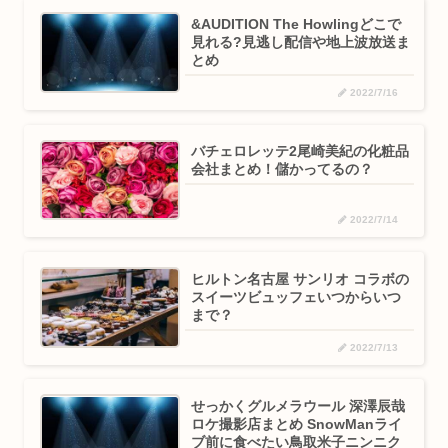
&AUDITION The Howlingどこで
見れる?見逃し配信や地上波放送ま
とめ
2022/7/16
バチェロレッテ2尾崎美紀の化粧品
会社まとめ！儲かってるの？
2022/7/14
ヒルトン名古屋 サンリオ コラボの
スイーツビュッフェいつからいつ
まで？
2022/7/13
せっかくグルメラウール 深澤辰哉
ロケ撮影店まとめ SnowManライ
ブ前に食べたい鳥取米子ニンニク