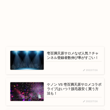
壱百満天原サロメなぜ人気？チャ
ンネル登録者数伸び率がすごい！
2022/7/16
ケノン VS 壱百満天原サロメコラボ
ライブはいつ？脱毛器安く買う方
法も！
2022/7/16