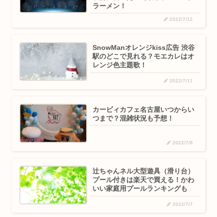
ラーメン！
2022/7/12
SnowManオレンジkiss広告 渋谷
駅のどこで見れる？モエカレはオ
レンジ色主題歌！
2022/7/11
カービィカフェ名古屋いつからい
つまで？混雑状況も予想！
2022/7/8
辻ちゃんネル大型遊具（滑り台）
プール付きは楽天で買える！かわ
いい家庭用プールランキングも
2022/7/7